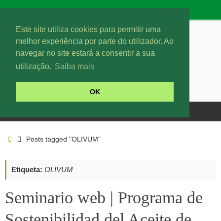
Este site utiliza cookies para permitir uma
melhor experiência por parte do utilizador. Ao
navegar no site estará a consentir a sua
utilização.
Saiba mais
OK
Posts tagged "OLIVUM"
Etiqueta:
OLIVUM
Seminario web | Programa de
Sostenibilidad del Aceite de