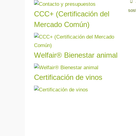
comp
consu
sost
CCC+ (Certificación del
Leer más
Mercado Común)
Cono
Cálcu
CCC+
Welfair® Bienestar animal
Somo
Leer más
certi
para 
Certificación de vinos
Leer más
Más
certi
Leer más