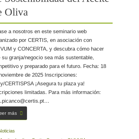
emas de gestión forestal. Más
e Oliva
mación.
sea el Etiquetado Opcional para
roductos, contáctenos.
se a nosotros en este seminario web
guridad es una característica
anizado por CERTIS, en asociación con
rínseca, fundamental e
IVUM y CONCERTA, y descubra cómo hacer
gociable en la calidad de los
 su granja/negocio sea más sustentable,
ctos alimenticios.
ubra cómo impulsar su negocio
petitivo y preparado para el futuro. Fecha: 18
 sector de la Gastronomía y el
noviembre de 2025 Inscripciones:
mo.
.ly/CERTISPSA ¡Asegura tu plaza ya!
ormación siempre es una buena
cripciones limitadas. Para más información:
ón. Inscríbase en uno de
.picanco@certis.pt…
ros cursos de formación.
eer más
sea ser nuestro socio, infórmese
 los servicios que ofrecemos.
Noticias
cite ahora su presupuesto sin