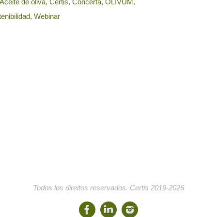
romiso. No se decida sin
Aceite de oliva
,
Certis
,
Concerta
,
OLIVUM
,
ltarnos.
enibilidad
,
Webinar
zca nuestra herramienta de
lo de Carbono con Certificación
.
s la primera entidad de
ficación portuguesa reconocida
realizar auditorías Welfair®.
 información sobre las
ficaciones PSVA y RNCSSV.
Todos los direitos reservados. Certis 2019-2026