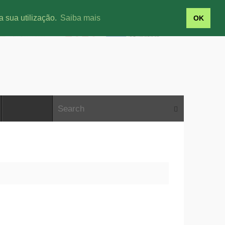
a sua utilização.
Saiba mais
OK