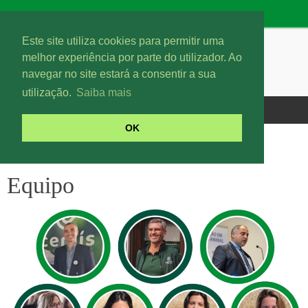
Este site utiliza cookies para permitir uma
melhor experiência por parte do utilizador. Ao
navegar no site estará a consentir a sua
utilização.
Saiba mais
OK
Equipo
Equipo