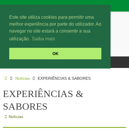
Este site utiliza cookies para permitir uma
melhor experiência por parte do utilizador. Ao
navegar no site estará a consentir a sua
utilização.
Saiba mais
OK
Notícias
EXPERIÊNCIAS & SABORES
EXPERIÊNCIAS &
SABORES
Notícias