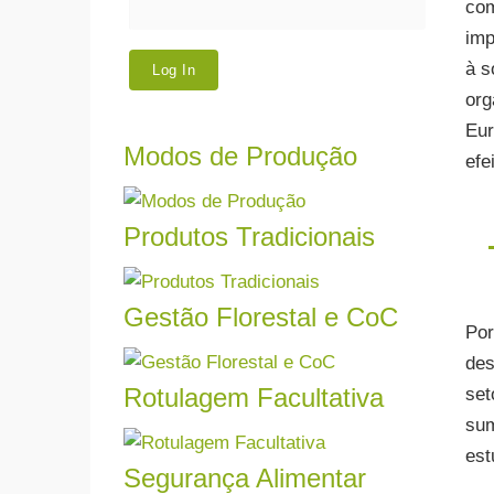
com
imp
à s
org
Eur
Modos de Produção
efe
Trab
Biol
entre
Produtos Tradicionais
Ler mais
Certi
Gestão Florestal e CoC
Certi
Por
Ler mais
siste
des
mais.
Rotulagem Facultativa
set
Ler mais
Se pr
sum
dos s
est
A se
Segurança Alimentar