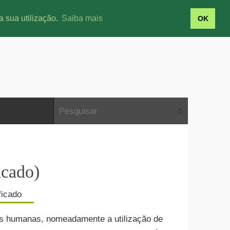
a sua utilização.
Saiba mais
OK
icado)
es humanas, nomeadamente a utilização de