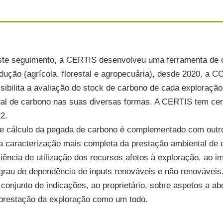
ínseca, fundamental e não
ciável, na Qualidade dos
tos alimentares.
 como potenciar o seu negócio
ea de Gastronomia e Turismo.
te seguimento, a CERTIS desenvolveu uma ferramenta de c
rmação é sempre uma boa
dução (agrícola, florestal e agropecuária), desde 2020, a 
ta. Inscreva-se numa das
sibilita a avaliação do stock de carbono de cada exploraçã
s formações.
al de carbono nas suas diversas formas. A CERTIS tem cert
2.
e cálculo da pegada de carbono é complementado com outro
er ser nosso parceiro, conheça
o de serviços que prestamos.
 caracterização mais completa da prestação ambiental de
ciência de utilização dos recursos afetos à exploração, ao i
 já o seu orçamento gratuito.
grau de dependência de inputs renováveis e não renováveis
ecida sem falar connosco.
conjunto de indicações, ao proprietário, sobre aspetos a a
prestação da exploração como um todo.
eça a nossa ferramenta CCC+
lo de Carbono Certificado