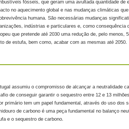
bustíveis fósseis, que geram uma avultada quantidade de e
acto no aquecimento global e nas mudanças climáticas que
obrevivência humana. São necessárias mudanças significat
anizações, indústrias e particulares e, como consequência 
opeu que pretende até 2030 uma redução de, pelo menos, 
ito de estufa, bem como, acabar com as mesmas até 2050.
alhamos com Agricultura
ógica, GLOBALG.A.P. e PRODI,
 outros.
ficamos produtos DOP e IGP.
ficamos produtos da floresta e
tugal assumiu o compromisso de alcançar a neutralidade car
mas de gestão florestal. Saiba
afio de conseguir garantir o sequestro entre 12 e 13 milhõe
or primário tem um papel fundamental, através do uso dos s
etende a Rotulagem Facultativa
idouro de carbono é uma peça fundamental no balanço neut
eus produtos, fale connosco.
ufa e o sequestro de carbono.
gurança é uma característica