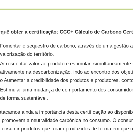
s a 1ª entidade certificadora
uguesa reconhecida para a
zação de auditorias Welfair®
quê obter a certificação: CCC+ Cálculo de Carbono Cert
e a saber mais sobre as
Fomentar o sequestro de carbono, através de uma gestão agr
ficações PSVA e RNCSSV
valorização do território.
Acrescentar valor ao produto e estimular, simultaneamente 
ativamente na descarbonização, indo ao encontro dos objet
o Aumentar a credibilidade dos produtos e produtores, cont
Estimular uma mudança de comportamento dos consumidores
de forma sustentável.
tacamos ainda a importância desta certificação ao disponibi
 promovem a neutralidade carbónica no consumo. O consumid
consumir produtos que foram produzidos de forma em que o 