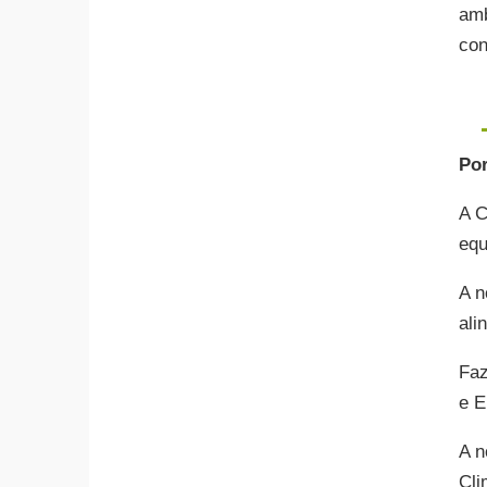
amb
co
Po
A C
equ
A n
ali
Faz
e E
A n
Cli