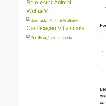
Bem-estar Animal
Ler mais
Welfair®
Somo
port
reali
Por
Certificação Vitivinícola
Ler mais
Fiqu
certi
Ler mais
Des
que
de 