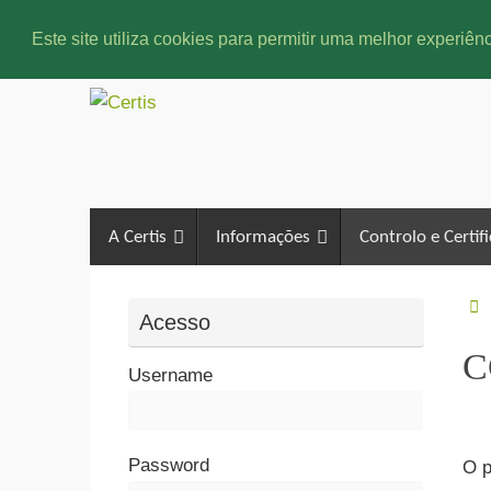
Este site utiliza cookies para permitir uma melhor experiênc
A Certis
Informações
Controlo e Certif
Acesso
C
Username
Password
O p