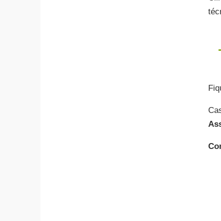
téc
Fiq
Cas
As
Con