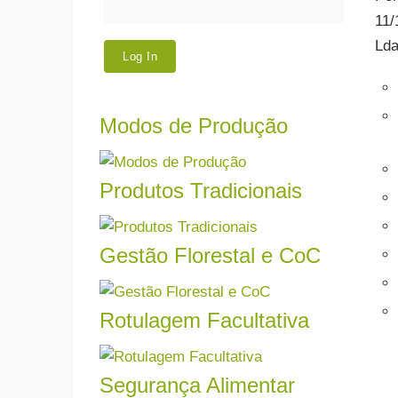
11/
Lda
Modos de Produção
Trab
Biol
entre
Produtos Tradicionais
Ler mais
Certi
Gestão Florestal e CoC
Certi
Ler mais
siste
mais.
Rotulagem Facultativa
Ler mais
Se pr
dos s
A se
Segurança Alimentar