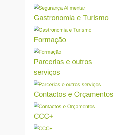
intr
Ler mais
nego
produ
Gastronomia e Turismo
Ler mais
Saiba
na ár
Formação
A Fo
Ler mais
apos
nossa
Parcerias e outros
Ler mais
serviços
Se qu
o tip
Contactos e Orçamentos
Ler mais
Peça
Não d
CCC+
Ler mais
Conh
Cálcu