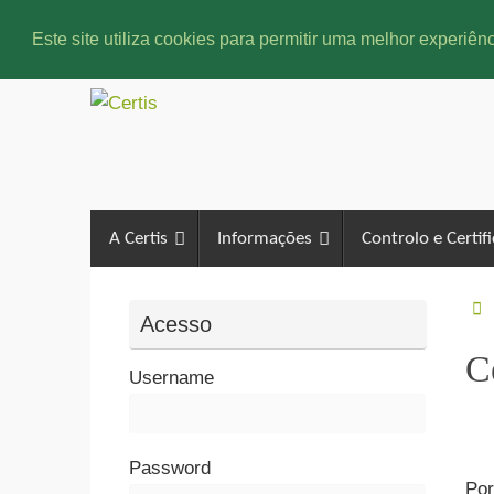
Este site utiliza cookies para permitir uma melhor experiênc
A Certis
Informações
Controlo e Certif
Acesso
C
Username
Password
Por