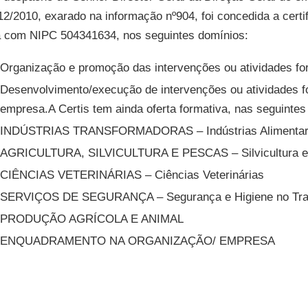
12/2010, exarado na informação nº904, foi concedida a certi
 com NIPC 504341634, nos seguintes domínios:
Organização e promoção das intervenções ou atividades fo
Desenvolvimento/execução de intervenções ou atividades f
alhamos com Agricultura
empresa.A Certis tem ainda oferta formativa, nas seguinte
ógica, GLOBALG.A.P. e PRODI,
INDÚSTRIAS TRANSFORMADORAS – Indústrias Alimenta
 outros.
AGRICULTURA, SILVICULTURA E PESCAS – Silvicultura e
ficamos produtos DOP e IGP.
CIÊNCIAS VETERINÁRIAS – Ciências Veterinárias
SERVIÇOS DE SEGURANÇA – Segurança e Higiene no Tra
ficamos produtos da floresta e
mas de gestão florestal. Saiba
PRODUÇÃO AGRÍCOLA E ANIMAL
ENQUADRAMENTO NA ORGANIZAÇÃO/ EMPRESA
etende a Rotulagem Facultativa
eus produtos, fale connosco.
gurança é uma característica