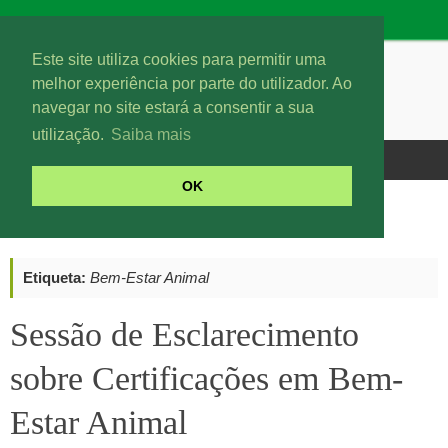
Este site utiliza cookies para permitir uma
melhor experiência por parte do utilizador. Ao
navegar no site estará a consentir a sua
utilização.
Saiba mais
OK
Posts tagged "Bem-Estar Animal"
(Page 2)
Etiqueta:
Bem-Estar Animal
Sessão de Esclarecimento
sobre Certificações em Bem-
Estar Animal