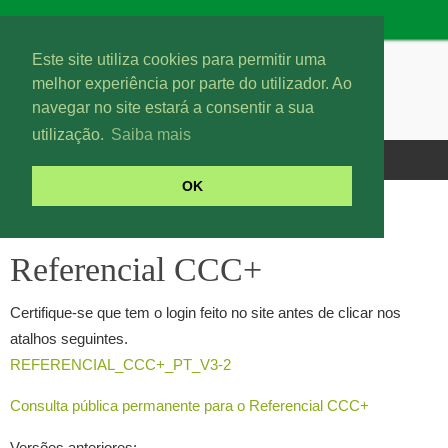
Este site utiliza cookies para permitir uma
melhor experiência por parte do utilizador. Ao
navegar no site estará a consentir a sua
utilização.
Saiba mais
OK
Referencial CCC+
Referencial CCC+
Certifique-se que tem o login feito no site antes de clicar nos
atalhos seguintes.
REFERENCIAL_CCC+_PT_V3-2
Consulta pública permanente para o Referencial CCC+
Versões anteriores: