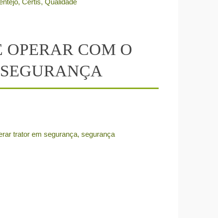
de Évora
rsidade de Évora
 ALENTEJO
entejo
,
Certis
,
Qualidade