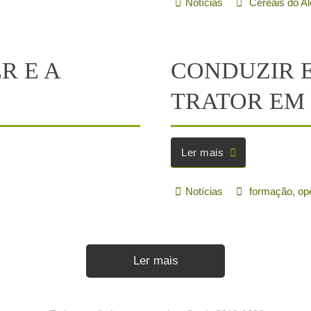
Universidade 
Ler mais
,
Típicos
,
Tradicionais
Notícias
Certis
,
Unive
r!
CEREAIS DO
Ler mais
Notícias
Cereais do Al