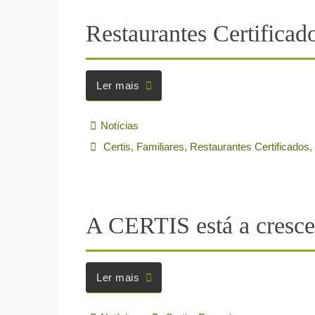
Ler mais
Formação
Ler mais
CCC+
Ler mais
Restaurantes Certificad