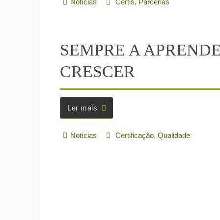
Ler mais
Notícias
Certis
,
Familiares
,
Restaurantes Certificados
A CERTIS está a cresce
Ler mais
Notícias
Certis
,
Parcerias