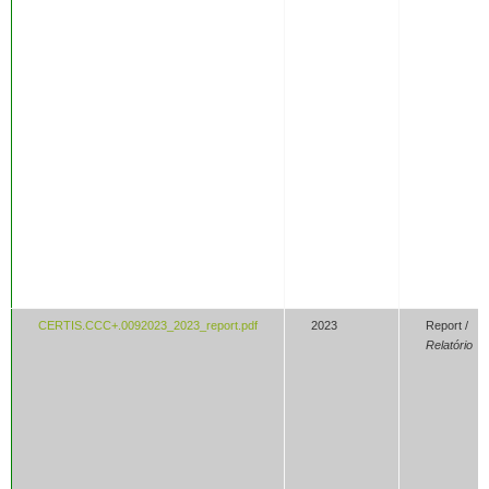
CERTIS.CCC+.0092023_2023_report.pdf
2023
Report /
Relatório