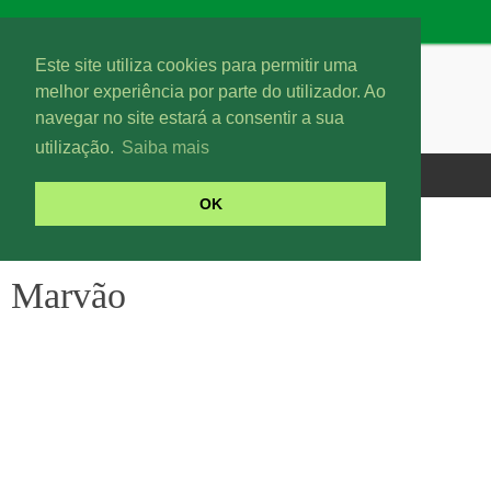
Este site utiliza cookies para permitir uma
melhor experiência por parte do utilizador. Ao
navegar no site estará a consentir a sua
utilização.
Saiba mais
OK
Marvão
Marvão