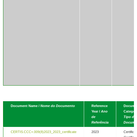
Document Name /
Nome do Documento
Reference
Docume
Year /
Ano
Category
de
Tipo de
Referência
Docume
CERTIS.CCC+.009(8)2023_2023_certificate
2023
Certificat