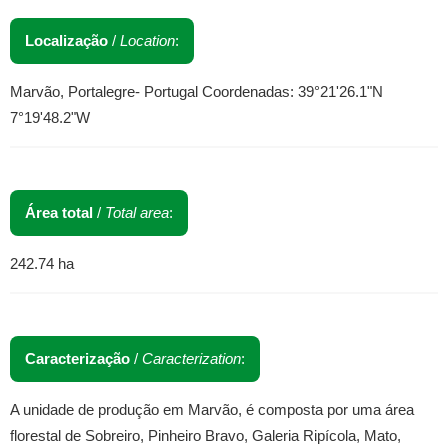
Localização
/
Location
:
Marvão, Portalegre- Portugal Coordenadas: 39°21'26.1"N
7°19'48.2"W
Área total
/
Total area
:
242.74 ha
Caracterização
/
Caracterization
:
A unidade de produção em Marvão, é composta por uma área
florestal de Sobreiro, Pinheiro Bravo, Galeria Ripícola, Mato,