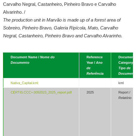
Carvalho Negral, Castanheiro, Pinheiro Bravo e Carvalho
Alvarinho. /
The production unit in Marvão is made up of a forest area of
Sobreiro, Pinheiro Bravo, Galeria Ripícola, Mato, Carvalho
Negral, Castanheiro, Pinheiro Bravo and Carvalho Alvarinho.
Document Name /
Nome do
Reference
Document
Documento
Year /
Ano
Category /
de
Tipo de
Referência
Document
Nativa_Capital.kml
kml
CERTIS.CCC+.0092023_2025_report.pdf
2025
Report /
Relatório