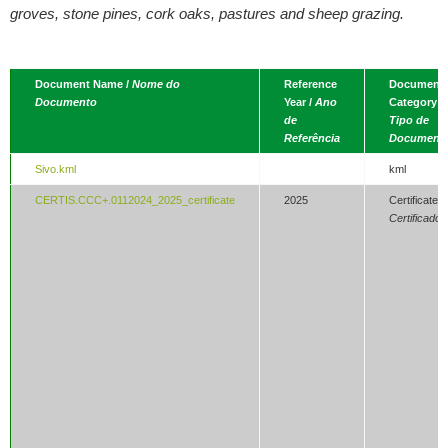
groves, stone pines, cork oaks, pastures and sheep grazing.
Document Name /
Nome do
Reference
Document
Documento
Year /
Ano
Category /
de
Tipo de
Referência
Document
Sivo.kml
kml
CERTIS.CCC+.0112024_2025_certificate
2025
Certificate /
Certificado