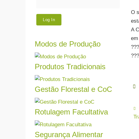
O s
est
A C
em 
Modos de Produção
Trab
???
Biol
???
entre
Produtos Tradicionais
Ler mais
Certi
Gestão Florestal e CoC
Certi
Ler mais
siste
mais.
Rotulagem Facultativa
Tr
Ler mais
Se pr
dos s
A se
Segurança Alimentar