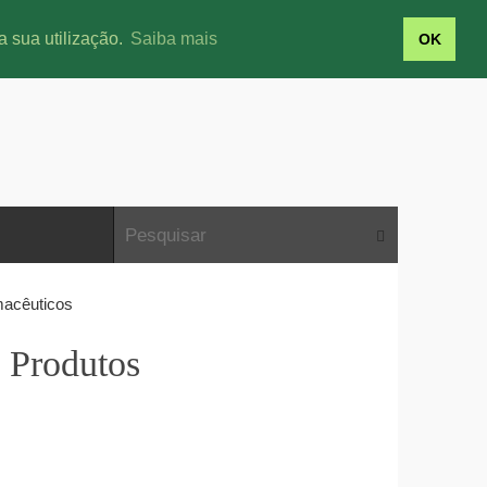
a sua utilização.
Saiba mais
OK
macêuticos
 Produtos