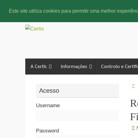
Este site utiliza cookies para permitir uma melhor experiênc
A Certis
Informações
Controlo e Certif
Acesso
R
Username
F
Password