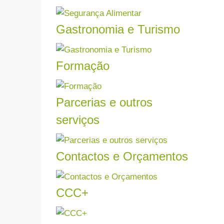
intr
Ler mais
nego
produ
Gastronomia e Turismo
Ler mais
Saiba
na ár
Formação
A Fo
Ler mais
apos
nossa
Parcerias e outros
Ler mais
serviços
Se qu
o tip
Contactos e Orçamentos
Ler mais
Peça
Não d
CCC+
Ler mais
Conh
Cálcu