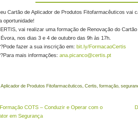
eu Cartão de Aplicador de Produtos Fitofarmacêuticos vai 
a oportunidade!
ERTIS, vai realizar uma formação de Renovação do Cartão 
Évora, nos dias 3 e 4 de outubro das 9h às 17h.
alhamos com Agricultura
?Pode fazer a sua inscrição em:
bit.ly/FormacaoCertis
ógica, GLOBALG.A.P. e PRODI,
?Para mais informações:
ana.picanco@certis.pt
 outros.
ficamos produtos DOP e IGP.
Aplicador de Produtos Fitofarmacêuticos
,
Certis
,
formação
,
seguran
ficamos produtos da floresta e
mas de gestão florestal. Saiba
Formação COTS – Conduzir e Operar com o
D
ator em Segurança
etende a Rotulagem Facultativa
eus produtos, fale connosco.
gurança é uma característica